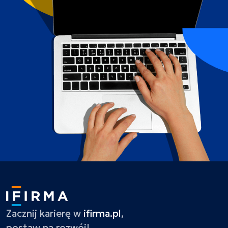
Zacznij karierę w
ifirma.pl
,
postaw na rozwój!